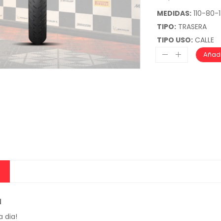
MEDIDAS:
110-80-
TIPO:
TRASERA
TIPO USO:
CALLE
Añadi
N
a dia!