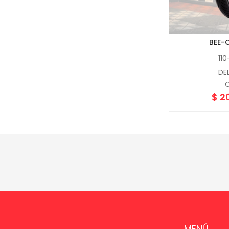
BEE-
11
DE
C
$
2
MENÚ