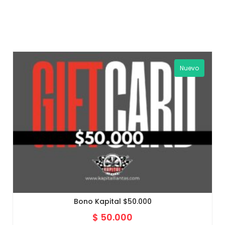
Nuevo
Bono Kapital $50.000
$
50.000