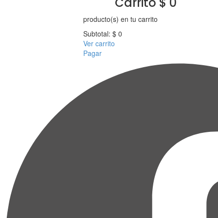
Carrito
$
0
producto(s)
en tu carrito
Subtotal:
$
0
Ver carrito
Pagar