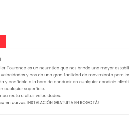
N
eler Tourance es un neumtico que nos brinda una mayor estabil
 velocidades y nos da una gran facilidad de movimiento para los v
 y confiable a la hora de conducir en cualquier condicin climti
en cualquier superficie.
lnea recta a altas velocidades.
ia en curvas. INSTALACIÓN GRATUITA EN BOGOTÁ!