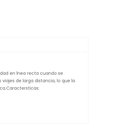
idad en lnea recta cuando se
iajes de larga distancia, lo que la
ca.Caractersticas: