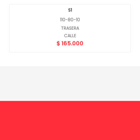
S1
110-80-10
TRASERA
CALLE
$
165.000