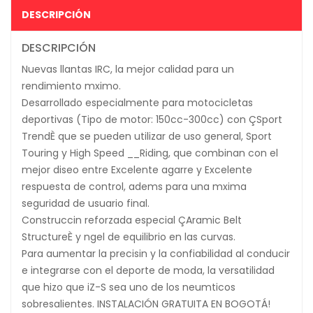
DESCRIPCIÓN
DESCRIPCIÓN
Nuevas llantas IRC, la mejor calidad para un
rendimiento mximo.
Desarrollado especialmente para motocicletas
deportivas (Tipo de motor: 150cc-300cc) con ÇSport
TrendÈ que se pueden utilizar de uso general, Sport
Touring y High Speed __Riding, que combinan con el
mejor diseo entre Excelente agarre y Excelente
respuesta de control, adems para una mxima
seguridad de usuario final.
Construccin reforzada especial ÇAramic Belt
StructureÈ y ngel de equilibrio en las curvas.
Para aumentar la precisin y la confiabilidad al conducir
e integrarse con el deporte de moda, la versatilidad
que hizo que iZ-S sea uno de los neumticos
sobresalientes. INSTALACIÓN GRATUITA EN BOGOTÁ!