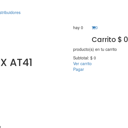
stribuidores
hay
0
0
Carrito
$
0
producto(s)
en tu carrito
Subtotal:
$
0
X AT41
Ver carrito
Pagar
1