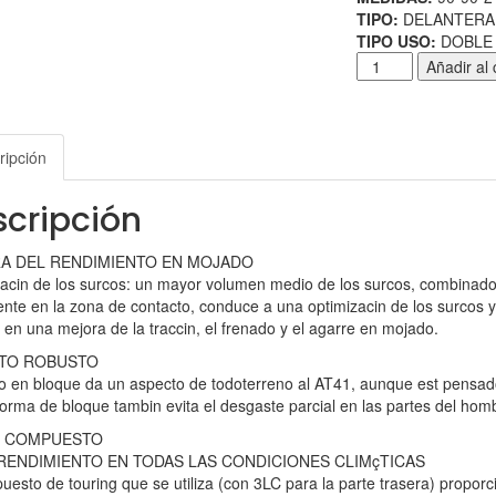
TIPO:
DELANTERA
TIPO USO:
DOBLE
Añadir al 
ripción
cripción
A DEL RENDIMIENTO EN MOJADO
acin de los surcos: un mayor volumen medio de los surcos, combinado
ente en la zona de contacto, conduce a una optimizacin de los surcos y
 en una mejora de la traccin, el frenado y el agarre en mojado.
TO ROBUSTO
jo en bloque da un aspecto de todoterreno al AT41, aunque est pensad
orma de bloque tambin evita el desgaste parcial en las partes del homb
 COMPUESTO
RENDIMIENTO EN TODAS LAS CONDICIONES CLIMçTICAS
uesto de touring que se utiliza (con 3LC para la parte trasera) propor