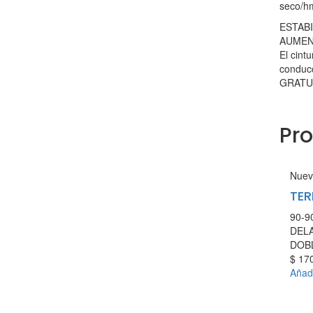
seco/h
ESTAB
AUMEN
El cint
conducc
GRATU
Pr
Nuev
TER
90-9
DEL
DOB
$
170
Añadi