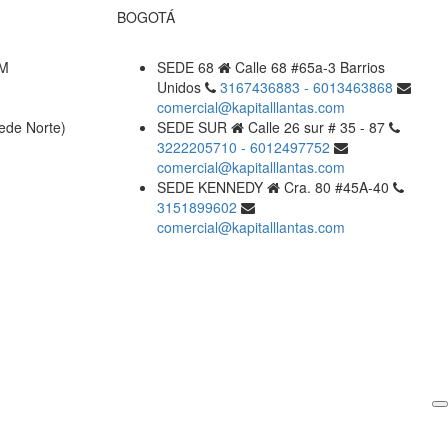
BOGOTÁ
PM
SEDE 68
Calle 68 #65a-3 Barrios
Unidos
3167436883 - 6013463868
comercial@kapitalllantas.com
ede Norte)
SEDE SUR
Calle 26 sur # 35 - 87
3222205710 - 6012497752
comercial@kapitalllantas.com
SEDE KENNEDY
Cra. 80 #45A-40
3151899602
comercial@kapitalllantas.com