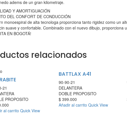
medo adems de un gran kilometraje.
ILIDAD Y AMORTIGUACIÓN
TO DEL CONFORT DE CONDUCCIÓN
urn monoespiral de alta tecnologa proporciona tanto rigidez como un al
in suave y confortable. Combinado con el nuevo dibujo, proporciona
ITA EN BOGOTÁ!
oductos relacionados
o
BATTLAX A41
RABITE
90-90-21
0-21
DELANTERA
ANTERA
DOBLE PROPOSITO
LE PROPOSITO
$
399.000
.000
Añadir al carrito
Quick View
r al carrito
Quick View