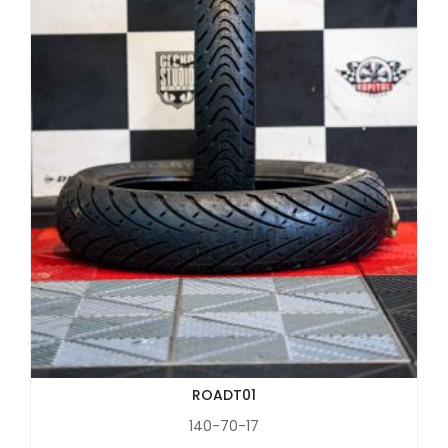
ROADT01
140-70-17