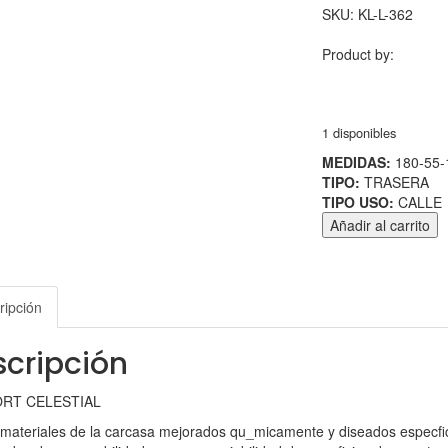
SKU:
KL-L-362
Product by:
1 disponibles
MEDIDAS:
180-55-
TIPO:
TRASERA
TIPO USO:
CALLE
Añadir al carrito
ripción
cripción
RT CELESTIAL
ateriales de la carcasa mejorados qu_micamente y diseados especf