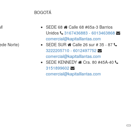
BOGOTÁ
PM
SEDE 68
Calle 68 #65a-3 Barrios
Unidos
3167436883 - 6013463868
comercial@kapitalllantas.com
ede Norte)
SEDE SUR
Calle 26 sur # 35 - 87
3222205710 - 6012497752
comercial@kapitalllantas.com
SEDE KENNEDY
Cra. 80 #45A-40
3151899602
comercial@kapitalllantas.com