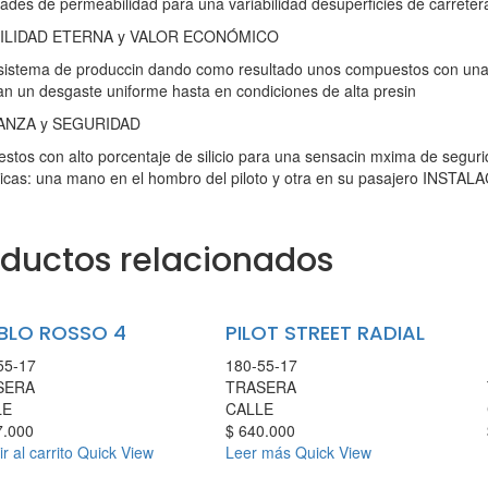
ades de permeabilidad para una variabilidad desuperficies de carreter
ILIDAD ETERNA y VALOR ECONÓMICO
istema de produccin dando como resultado unos compuestos con una 
n un desgaste uniforme hasta en condiciones de alta presin
ANZA y SEGURIDAD
tos con alto porcentaje de silicio para una sensacin mxima de segur
ricas: una mano en el hombro del piloto y otra en su pasajero IN
oductos relacionados
BLO ROSSO 4
PILOT STREET RADIAL
55-17
180-55-17
SERA
TRASERA
LE
CALLE
.000
$
640.000
r al carrito
Quick View
Leer más
Quick View