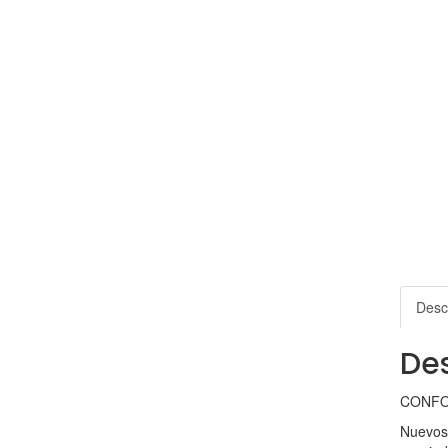
Desc
Des
CONFO
Nuevosm