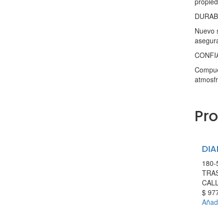
propied
DURAB
Nuevo s
asegura
CONFI
Compues
atmosf
Pr
DIA
180-
TRA
CAL
$
977
Añadi