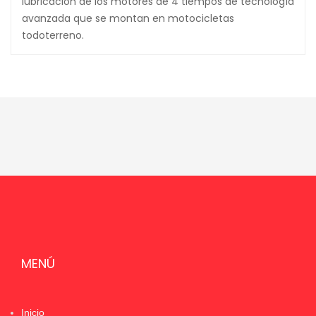
lubricación de los motores de 4 tiempos de tecnología
avanzada que se montan en motocicletas
todoterreno.
MENÚ
Inicio