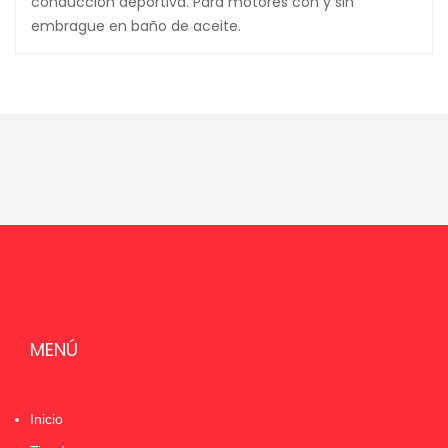
conducción deportiva. Para motores con y sin
embrague en baño de aceite.
MENÚ
Inicio