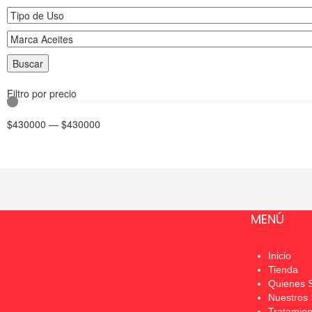
Buscar
Filtro por precio
$
430000
—
$
430000
MENÚ
Inicio
Tienda
Quienes 
Nuestros 
Tratamien