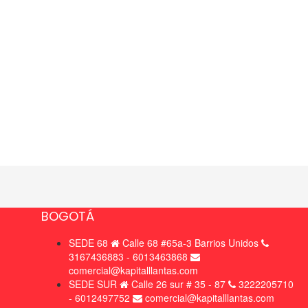
BOGOTÁ
SEDE 68
Calle 68 #65a-3 Barrios Unidos
3167436883 - 6013463868
comercial@kapitalllantas.com
SEDE SUR
Calle 26 sur # 35 - 87
3222205710
- 6012497752
comercial@kapitalllantas.com