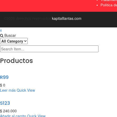
Política d
©2026 derechos reservados
kapitalllantas.com
x
Buscar
Productos
R99
$
0
Leer más
Quick View
S123
$
240.000
Añadir al carrito
Quick View