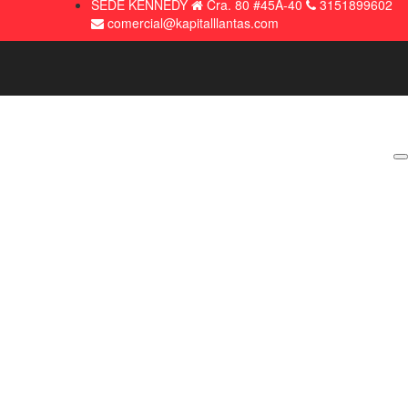
SEDE KENNEDY
Cra. 80 #45A-40
3151899602
comercial@kapitalllantas.com