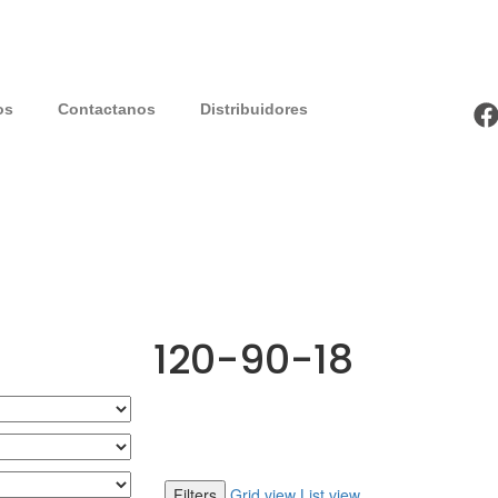
os
Contactanos
Distribuidores
120-90-18
Filters
Grid view
List view