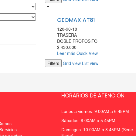
GEOMAX AT81
120-90-18
TRASERA
DOBLE PROPOSITO
$
430.000
Leer más
Quick View
Filters
Grid view
List view
HORARIOS DE ATENCIÓN
Lunes a viernes: 9:00AM a 6:45PM
Sábados: 8:00AM a 5:45PM
Somos
Servicios
Domingos: 10:00AM a 3:45PM (Sede
to de datos
Norte)